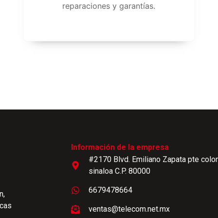
reparaciones y garantías.
Información de la empresa
#2170 Blvd. Emiliano Zapata pte colon
sinaloa C.P. 80000
6679478664
n,
scas
ventas@telecom.net.mx